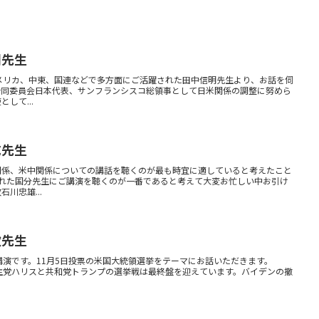
明先生
メリカ、中東、国連などで多方面にご活躍された田中信明先生より、お話を伺
合同委員会日本代表、サンフランシスコ総領事として日米関係の調整に努めら
して...
成先生
関係、米中関係についての講話を聴くのが最も時宜に適していると考えたこと
された国分先生にご講演を聴くのが一番であると考えて大変お忙しい中お引け
川忠雄...
次先生
講演です。11月5日投票の米国大統領選挙をテーマにお話いただきます。
めで、民主党ハリスと共和党トランプの選挙戦は最終盤を迎えています。バイデンの撤