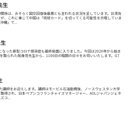
先生
中関係は、おそらく国交回復後最悪とも言われる状況を呈しています。台湾有
すが、これに乗じて中国は「琉球カード」を切ってくる可能性を示唆していま
縄」で...
先生
類になった新型コロナ感染症も最終局面に入りました。今回は2020年から始ま
揮を取られた尾身茂先生から、1100日の暗闘の日々をお伺いいたします。G7
生
えた講師をお迎えします。講師はモービル石油勤務後、ノースウェスタン大学
を取得され、日本ペプシコフランチャイズマネージャー、AOLジャパンジェネ
コ...