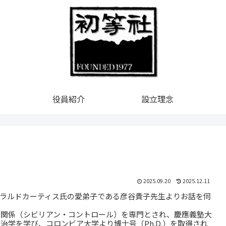
役員紹介
設立理念
2025.09.20
2025.12.11
ラルドカーティス氏の愛弟子である彦谷貴子先生よりお話を伺
関係（シビリアン・コントロール）を専門とされ、慶應義塾大
学を学び、コロンビア大学より博士号（Ph.D.）を取得され