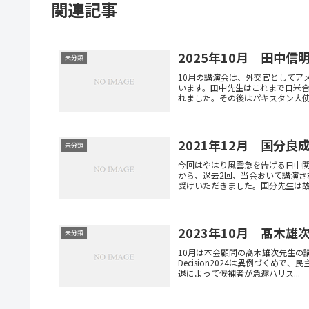
関連記事
2025年10月 田中信
未分類
10月の講演会は、外交官としてア
います。田中先生はこれまで日米
れました。その後はパキスタン大使と
2021年12月 国分良
未分類
今回はやはり風雲急を告げる日中
から、過去2回、当会おいて講演
受けいただきました。国分先生は故石
2023年10月 髙木雄
未分類
10月は本会顧問の髙木雄次先生の
Decision2024は異例づく
退によって候補者が急遽ハリス...