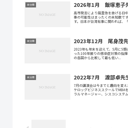
2026年1月 飯塚恵子
未分類
高市発言により風雲急を告げる日
事の可能性はまったくの未知数で
す。日本が台湾有事に関われば、「沖
2023年12月 尾身茂
未分類
2023年も年末を迎えて、5月に5
った100年振りの感染症対策の指
の各国から比較して最も低い...
2022年7月 渡部卓先
未分類
7月の講演会は今までと趣向を変
ケロッグビジネススクールでMBA
ラルマネージャー、シスコシステムズ